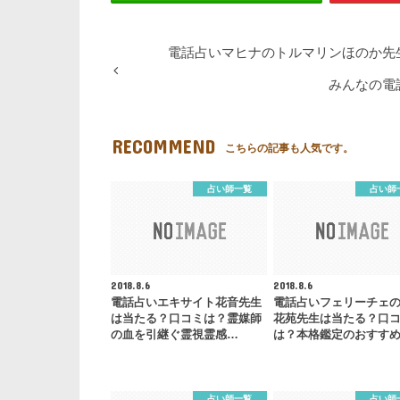
電話占いマヒナのトルマリンほのか先
みんなの電
RECOMMEND
こちらの記事も人気です。
占い師一覧
占い師
2018.8.6
2018.8.6
電話占いエキサイト花音先生
電話占いフェリーチェ
は当たる？口コミは？霊媒師
花苑先生は当たる？口
の血を引継ぐ霊視霊感…
は？本格鑑定のおすす
占い師一覧
占い師