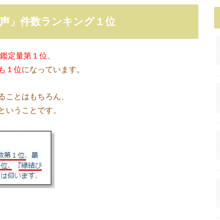
声」件数ランキング１位
鑑定量第１位
、
も１位
になっています。
ることはもちろん、
ということです。