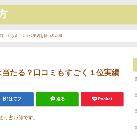
方
口コミもすごく１位実績を持つ占い師
は当たる？口コミもすごく１位実績
はてブ
送る
Pocket
使う占い師です。