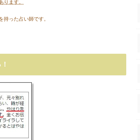
あります。
を持った占い師です。
る！