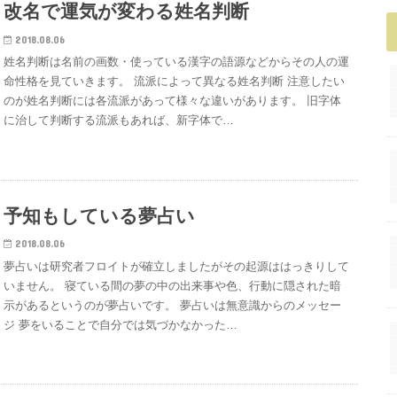
改名で運気が変わる姓名判断
2018.08.06
姓名判断は名前の画数・使っている漢字の語源などからその人の運
命性格を見ていきます。 流派によって異なる姓名判断 注意したい
のが姓名判断には各流派があって様々な違いがあります。 旧字体
に治して判断する流派もあれば、新字体で…
予知もしている夢占い
2018.08.06
夢占いは研究者フロイトが確立しましたがその起源ははっきりして
いません。 寝ている間の夢の中の出来事や色、行動に隠された暗
示があるというのが夢占いです。 夢占いは無意識からのメッセー
ジ 夢をいることで自分では気づかなかった…