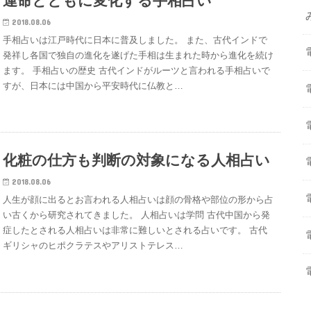
運命とともに変化する手相占い
2018.08.06
手相占いは江戸時代に日本に普及しました。 また、古代インドで
発祥し各国で独自の進化を遂げた手相は生まれた時から進化を続け
ます。 手相占いの歴史 古代インドがルーツと言われる手相占いで
すが、日本には中国から平安時代に仏教と…
化粧の仕方も判断の対象になる人相占い
2018.08.06
人生が顔に出るとお言われる人相占いは顔の骨格や部位の形から占
い古くから研究されてきました。 人相占いは学問 古代中国から発
症したとされる人相占いは非常に難しいとされる占いです。 古代
ギリシャのヒポクラテスやアリストテレス…