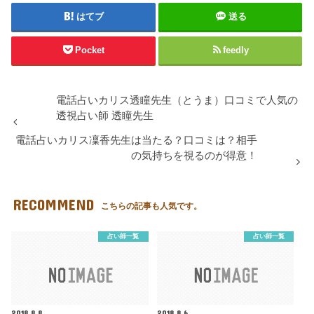
はてブ
送る
Pocket
feedly
電話占いカリス透瞳先生（とうま）口コミで人気の
透視占い師 透瞳先生
電話占いカリス凜香先生は当たる？口コミは？相手
の気持ちを視るのが得意！
RECOMMEND
こちらの記事も人気です。
占い師一覧
占い師一覧
2018.8.8
2018.8.6