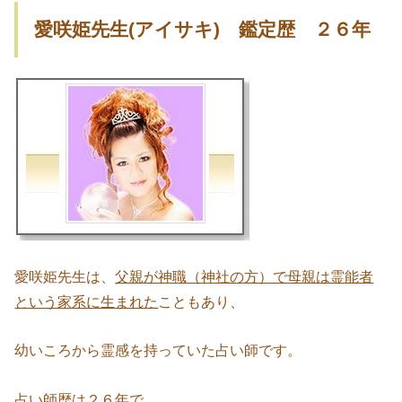
愛咲姫先生(アイサキ) 鑑定歴 ２６年
愛咲姫先生は、
父親が神職（神社の方）で母親は霊能者
という家系に生まれた
こともあり、
幼いころから霊感を持っていた占い師です。
占い師歴は２６年で